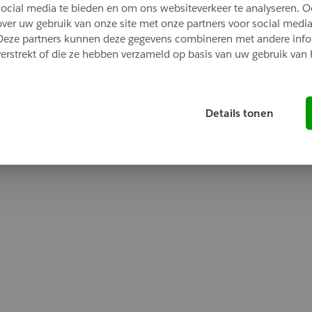
social media te bieden en om ons websiteverkeer te analyseren. O
over uw gebruik van onze site met onze partners voor social media
Deze partners kunnen deze gegevens combineren met andere infor
Oops!
verstrekt of die ze hebben verzameld op basis van uw gebruik van 
ng went wrong. Please try refreshing the app
Details tonen
Refresh