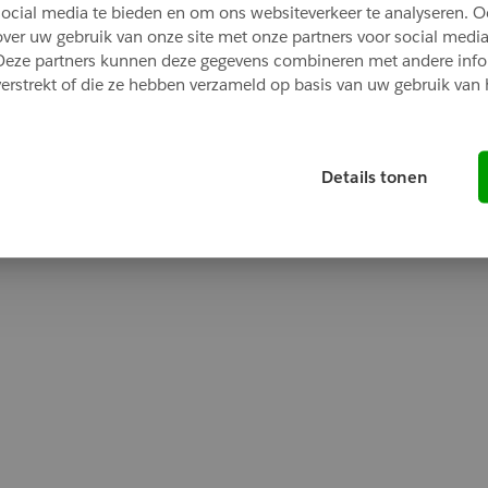
social media te bieden en om ons websiteverkeer te analyseren. O
over uw gebruik van onze site met onze partners voor social media
Deze partners kunnen deze gegevens combineren met andere infor
Oops!
verstrekt of die ze hebben verzameld op basis van uw gebruik van 
ng went wrong. Please try refreshing the app
Details tonen
Refresh