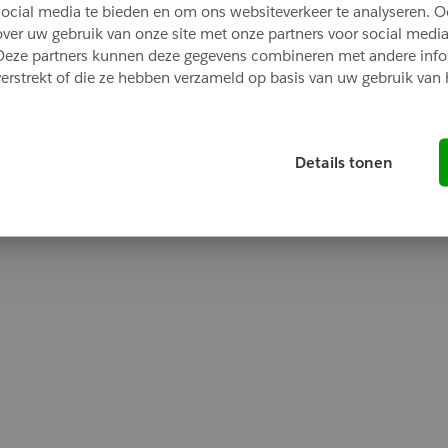
social media te bieden en om ons websiteverkeer te analyseren. O
over uw gebruik van onze site met onze partners voor social media
Deze partners kunnen deze gegevens combineren met andere infor
Oops!
verstrekt of die ze hebben verzameld op basis van uw gebruik van 
ng went wrong. Please try refreshing the app
Details tonen
Refresh